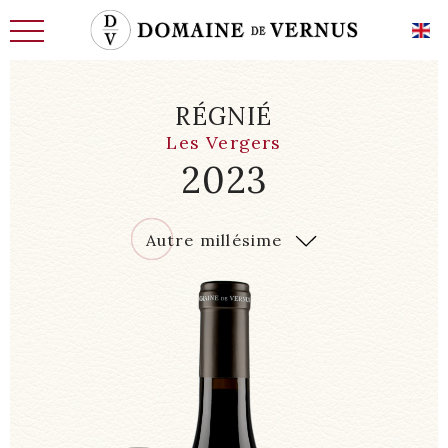
RÉGNIÉ
Les Vergers
2023
L'HISTOIRE
2023
Autre millésime
LES HOMMES
TERRE D’AVENIR
LE CHAI, LES CAVES
EXIGENCE ET SAVOIR-FAIRE
NOS VINS DE CARACTÈRE
NOS VINS D’EXCEPTION
ACTUALITÉS