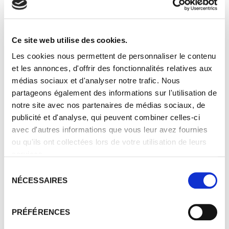
Vinification :
Vendanges et tri manuels
Récolte en caisse
Ce site web utilise des cookies.
Égrappage 100%
Les cookies nous permettent de personnaliser le contenu
Alternance remontage, délestage
et les annonces, d'offrir des fonctionnalités relatives aux
Macération à froid
médias sociaux et d'analyser notre trafic. Nous
Fermentation naturelle 3 semaines
partageons également des informations sur l'utilisation de
Débourbage 10 jours
notre site avec nos partenaires de médias sociaux, de
Levures indigènes
publicité et d'analyse, qui peuvent combiner celles-ci
Élevage :
avec d'autres informations que vous leur avez fournies
10 mois d’élevage, 93 % en fûts de
ou qu'ils ont collectées lors de votre utilisation de leurs
chêne
services.
Mise en bouteille :
Sélection
au domaine
NÉCESSAIRES
du
consentement
Garde :
plus de 10 ans
PRÉFÉRENCES