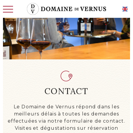
L'HISTOIRE
LES HOMMES
TERRE D’AVENIR
LE CHAI, LES CAVES
CONTACT
EXIGENCE ET SAVOIR-FAIRE
NOS VINS DE CARACTÈRE
Le Domaine de Vernus répond dans les
meilleurs délais à toutes les demandes
NOS VINS D’EXCEPTION
effectuées via notre formulaire de contact.
ACTUALITÉS
Visites et dégustations sur réservation