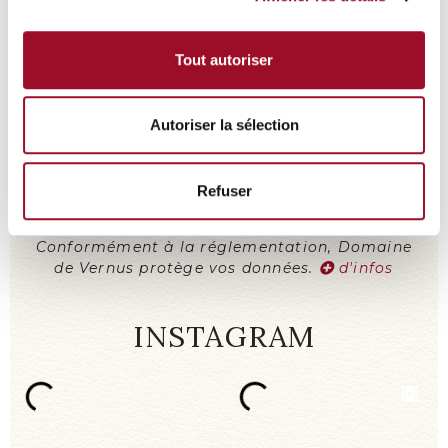
et la relation commerciale qui peut en
découler.
d'infos
Tout autoriser
Autoriser la sélection
Refuser
Envoyer mon message
Conformément à la réglementation, Domaine
de Vernus protège vos données.
d'infos
INSTAGRAM