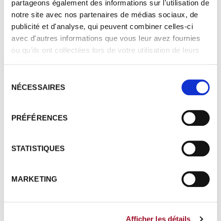
partageons également des informations sur l'utilisation de
notre site avec nos partenaires de médias sociaux, de
E-MAIL
*
publicité et d'analyse, qui peuvent combiner celles-ci
avec d'autres informations que vous leur avez fournies
ou qu'ils ont collectées lors de votre utilisation de leurs
services.
SUJET
*
Sélection
NÉCESSAIRES
du
consentement
PRÉFÉRENCES
MESSAGE
*
STATISTIQUES
MARKETING
En soumettant ce formulaire, j'accepte que
les informations saisies soient exploitées
dans le cadre de la demande d'informations
Afficher les détails