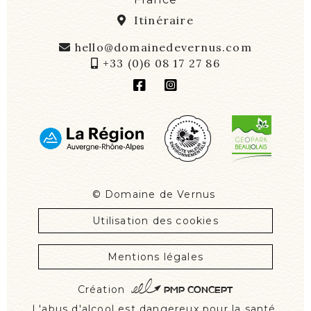
437 route de Vernus
69430 RÉGNIÉ-DURETTE
France
Itinéraire
hello@domainedevernus.com
+33 (0)6 08 17 27 86