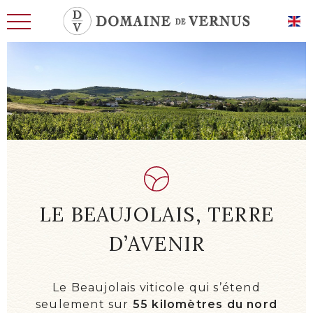
L'HISTOIRE
LES HOMMES
TERRE D’AVENIR
LE CHAI, LES CAVES
LE BEAUJOLAIS, TERRE
EXIGENCE ET SAVOIR-FAIRE
D’AVENIR
NOS VINS DE CARACTÈRE
NOS VINS D’EXCEPTION
Le Beaujolais viticole qui s’étend
ACTUALITÉS
seulement sur
55 kilomètres du nord