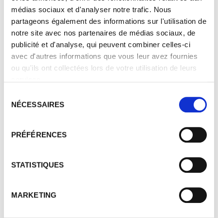
Geopark-beaujolais.com
médias sociaux et d'analyser notre trafic. Nous
partageons également des informations sur l'utilisation de
notre site avec nos partenaires de médias sociaux, de
publicité et d'analyse, qui peuvent combiner celles-ci
avec d'autres informations que vous leur avez fournies
ou qu'ils ont collectées lors de votre utilisation de leurs
services.
Sélection
NÉCESSAIRES
du
consentement
PRÉFÉRENCES
STATISTIQUES
MARKETING