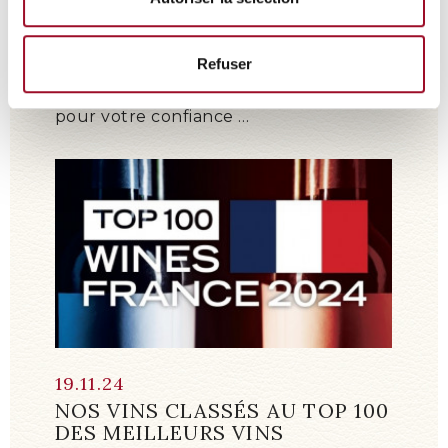
13
.
01
.
25
NOUS VOUS SOUHAITONS LE
MEILLEUR EN 2025 !
Refuser
Le Domaine de Vernus vous remercie
pour votre confiance …
19
.
11
.
24
NOS VINS CLASSÉS AU TOP 100
DES MEILLEURS VINS