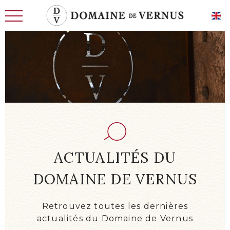
L'HISTOIRE
LES HOMMES
TERRE D’AVENIR
LE CHAI, LES CAVES
ACTUALITÉS DU
EXIGENCE ET SAVOIR-FAIRE
DOMAINE DE VERNUS
NOS VINS DE CARACTÈRE
NOS VINS D’EXCEPTION
Retrouvez toutes les dernières
actualités du Domaine de Vernus
ACTUALITÉS