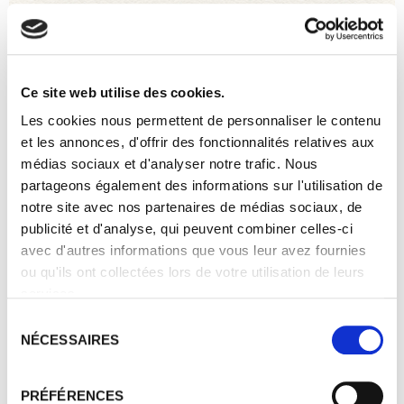
Vinification :
Vendanges et tri manuels
Récolte en caisse
Égrappage 100%
Ce site web utilise des cookies.
Alternance pigeage, remontage,
Les cookies nous permettent de personnaliser le contenu
délestage
et les annonces, d'offrir des fonctionnalités relatives aux
Macération à froid
médias sociaux et d'analyser notre trafic. Nous
Fermentation naturelle 3 semaines
partageons également des informations sur l'utilisation de
Débourbage 10 jours
notre site avec nos partenaires de médias sociaux, de
Levures indigènes
publicité et d'analyse, qui peuvent combiner celles-ci
Élevage :
avec d'autres informations que vous leur avez fournies
10 mois, 50% en fûts de chêne 50% en
ou qu'ils ont collectées lors de votre utilisation de leurs
cuve inox
services.
Mise en bouteille :
Sélection
au domaine
NÉCESSAIRES
du
consentement
Garde :
plus de 10 ans
PRÉFÉRENCES