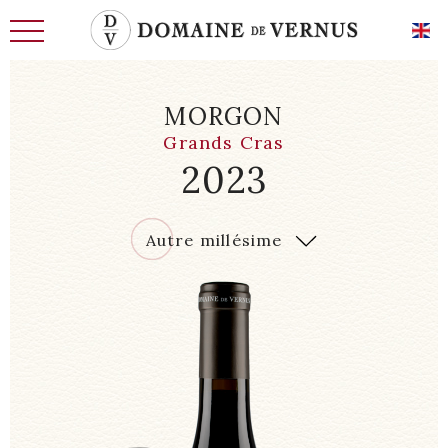
MORGON
Grands Cras
2023
L'HISTOIRE
2023
Autre millésime
LES HOMMES
TERRE D’AVENIR
LE CHAI, LES CAVES
EXIGENCE ET SAVOIR-FAIRE
NOS VINS DE CARACTÈRE
NOS VINS D’EXCEPTION
ACTUALITÉS