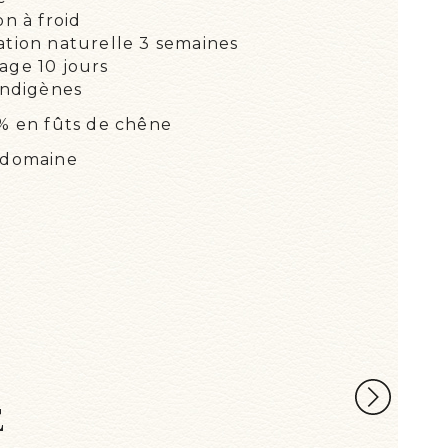
n à froid
tion naturelle 3 semaines
ge 10 jours
indigènes
 % en fûts de chêne
 domaine
MOU
Les 
E