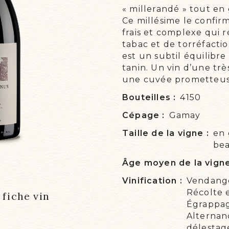
« millerandé » tout en
NOS
Ce millésime le confir
ACT
frais et complexe qui 
tabac et de torréfacti
ON 
est un subtil équilibre
tanin. Un vin d’une tr
ÉVÉ
une cuvée prometteus
Bouteilles :
4150
Cépage :
Gamay
Taille de la vigne :
en 
bea
Âge moyen de la vigne
Vinification :
Vendange
Récolte 
 fiche vin
Égrappa
Alternan
délestag