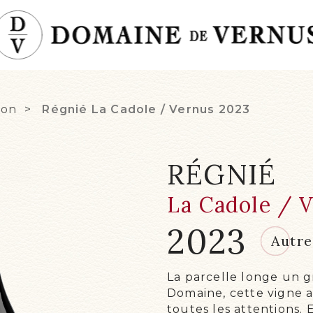
ion
Régnié La Cadole / Vernus
2023
RÉGNIÉ
L'H
La Cadole / 
LES
2023
2023
Autre
TER
LE 
La parcelle longe un 
EXI
Domaine, cette vigne an
NOS
toutes les attentions. E