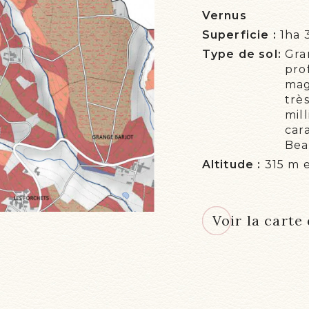
Vernus
Superficie :
1ha 
Type de sol:
Gra
pro
mag
trè
mil
car
Bea
Altitude :
315 m 
Voir la carte