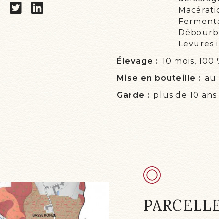
Macératio
Fermenta
Débourba
Levures 
Élevage :
10 mois, 100
Mise en bouteille :
au
Garde :
plus de 10 ans
PARCELL