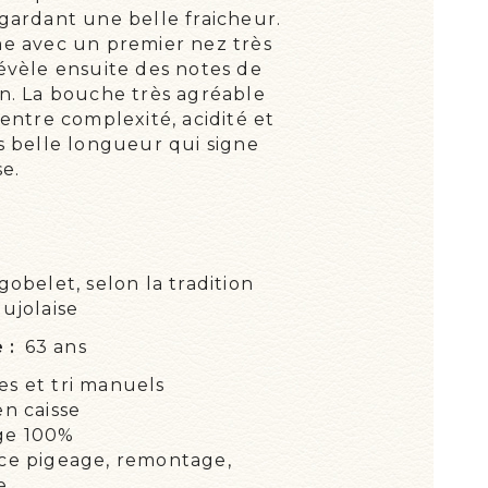
 gardant une belle fraicheur.
 VINS D’EXCEPTION
me avec un premier nez très
UALITÉS
révèle ensuite des notes de
on. La bouche très agréable
PARLE DE NOUS !
 entre complexité, acidité et
ès belle longueur qui signe
NEMENTS
e.
gobelet, selon la tradition
ujolaise
 :
63 ans
s et tri manuels
en caisse
ge 100%
ce pigeage, remontage,
e