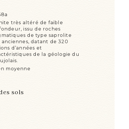
38a
nite très altéré de faible
fondeur, issu de roches
matiques de type saprolite
s anciennes, datant de 320
lions d’années et
actéristiques de la géologie du
ujolais.
en moyenne
 des sols