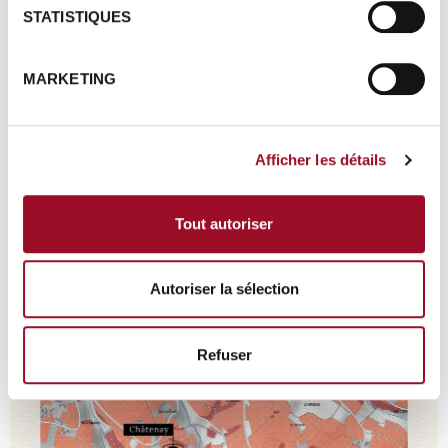
STATISTIQUES
MARKETING
PLOT
Verbomet and Châtenay
Afficher les détails
Area:
1ha 8a
Type of soil :
Shallow granites
Tout autoriser
Altitude:
425 m on average
Autoriser la sélection
Refuser