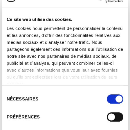
Vinification:
Harvesting and hand sorting
Crate harvesting
Ce site web utilise des cookies.
Destimming 100%
Les cookies nous permettent de personnaliser le contenu
Alternate grape-treading, pump over,
et les annonces, d'offrir des fonctionnalités relatives aux
and delestage
médias sociaux et d'analyser notre trafic. Nous
Cold maceration
partageons également des informations sur l'utilisation de
Natural fermentation three weeks
notre site avec nos partenaires de médias sociaux, de
Settling ten days
publicité et d'analyse, qui peuvent combiner celles-ci
Wild yeasts
avec d'autres informations que vous leur avez fournies
ou qu'ils ont collectées lors de votre utilisation de leurs
Maturation:
services.
50% in oak barrels and 50% in stainless
steel tanks for Ten months
Sélection
NÉCESSAIRES
du
Bottling:
consentement
on the estate
PRÉFÉRENCES
Ageing:
between 5 and 10 years