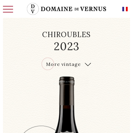
CHIROUBLES
2023
THE HISTORY
2023
More vintage
MEN
LAND OF THE FUTURE
WINE CELLARS, CELLARS
REQUIREMENT AND KNOW-HOW
OUR CHARACTERFUL WINES
OUR EXCEPTIONAL WINES
NEWS